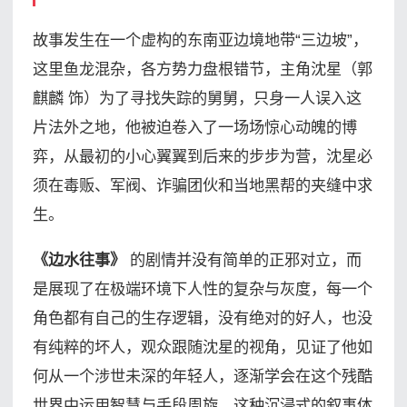
故事发生在一个虚构的东南亚边境地带“三边坡”，
这里鱼龙混杂，各方势力盘根错节，主角沈星（郭
麒麟 饰）为了寻找失踪的舅舅，只身一人误入这
片法外之地，他被迫卷入了一场场惊心动魄的博
弈，从最初的小心翼翼到后来的步步为营，沈星必
须在毒贩、军阀、诈骗团伙和当地黑帮的夹缝中求
生。
《边水往事》
的剧情并没有简单的正邪对立，而
是展现了在极端环境下人性的复杂与灰度，每一个
角色都有自己的生存逻辑，没有绝对的好人，也没
有纯粹的坏人，观众跟随沈星的视角，见证了他如
何从一个涉世未深的年轻人，逐渐学会在这个残酷
世界中运用智慧与手段周旋，这种沉浸式的叙事体