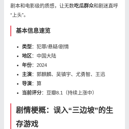
剧本和电影级的质感，让无数
吃瓜群众
和剧迷直呼
“上头”。
基本信息速览
类型
：犯罪/悬疑/剧情
地区
：中国大陆
年份
：2024
主演
：郭麒麟、吴镇宇、尤勇智、王迅
导演
：算
当前评分
：豆瓣8.1（持续上涨中）
剧情梗概：误入“三边坡”的生
存游戏