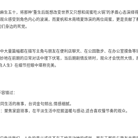
麻生五十，将那种“重生后既想改变世界又只想和闺蜜吃火锅”的矛盾心态演绎
观众感受到角色内心的波澜，而夏帆和木南晴夏饰演的两位闺蜜，更是贡献了
我们身边的死党。
中大量篇幅都在描写主角与朋友在便利店聊天、在公园散步、在办公室摸鱼等
妙地在前期的日常对话中埋下伏笔，当后期剧情反转时，观众才会恍然大悟，
重启人生》在细节控眼中堪称完美。
不容错过：
同生活的故事，台词金句频出,情感细腻。
：聚焦家庭琐事，在平淡生活中挖掘温暖与感动,适合喜欢慢节奏的观众。