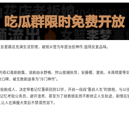
情反套路且充满生活哲理，被观众誉为年度治愈神作,值得反复品味。
播出的奇幻喜剧剧集，该剧由水野格、狩山俊辅执导，安藤樱、夏帆、木南晴夏等
分口碑，被无数剧迷奉为“冷门神作”。
投胎成人，决定带着记忆重新回到12岁，开启一段段“重启人生”的旅程，与以
记忆考取公务员、避开渣男、甚至为了拯救朋友而不断修正人生轨迹，剧情在
,让人在捧腹大笑后不禁潸然泪下。