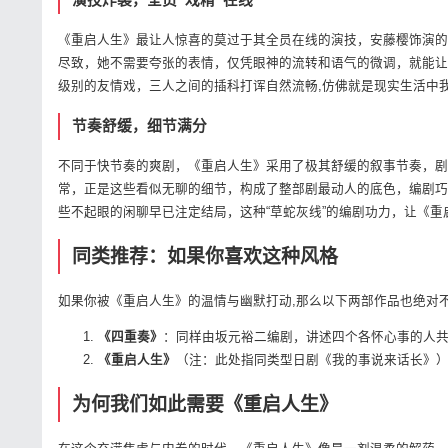
演技炸裂，全员“戏精”在线
《重启人生》最让人惊喜的莫过于其全员在线的演技，安藤樱饰演的
尽致，她不需要夸张的表情，仅凭眼神的流转和语气的微调，就能让
级别的友情戏，三人之间的插科打诨自然流畅,仿佛就是现实生活中
节奏舒缓，细节满分
不同于快节奏的爽剧，《重启人生》采用了极其舒缓的叙事节奏，剧
常，正是这些看似无聊的细节，构成了整部剧最动人的底色，编剧巧
些不起眼的闲聊早已注定结局，这种“草蛇灰线”的编剧功力，让《
同类推荐：如果你喜欢这种风格
如果你被《重启人生》的温情与幽默打动,那么以下两部作品也绝对
《四重奏》
：同样由坂元裕二编剧，讲述四个各怀心事的人共
《重启人生》
（注：此处指同类型日剧《我的事说来话长》）
为何我们如此需要《重启人生》