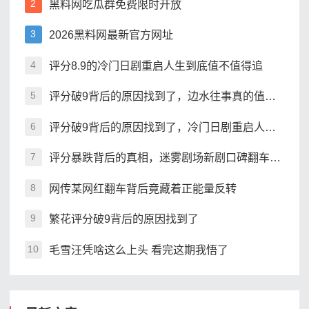
黑料网吃瓜群免费限时开放
2
2026黑料网最新官方网址
3
评分8.9的冷门日剧重启人生到底值不值得追
4
评分破9背后的原因找到了，边水往事真的值得熬夜追吗
5
评分破9背后的原因找到了，冷门日剧重启人生为何封神
6
评分暴跌背后的真相，迷雾剧场新剧口碑翻车了吗
7
网传某网红翻车背后竟藏着正能量反转
8
繁花评分破9背后的原因找到了
9
毛雪汪凭啥这么上头 看完这期我悟了
10